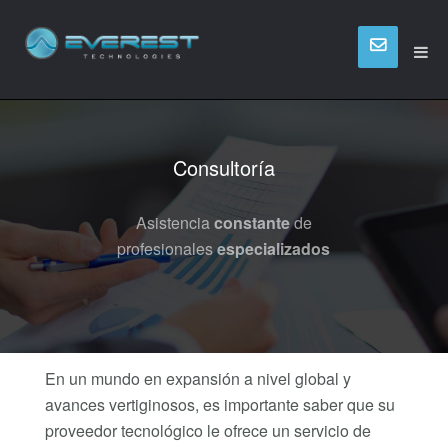
Consultoría
Asistencia
constante
de
profesionales
especializados
En un mundo en expansión a nivel global y
avances vertiginosos, es importante saber que su
proveedor tecnológico le ofrece un servicio de